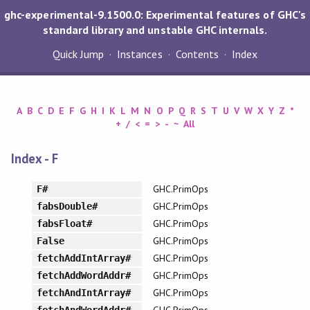
ghc-experimental-9.1500.0: Experimental features of GHC's
standard library and unstable GHC internals.
Quick Jump
Instances
Contents
Index
A
B
C
D
E
F
G
H
I
K
L
M
N
O
P
Q
R
S
T
U
V
W
X
Y
Z
*
+
/
<
=
>
-
~
All
Index - F
GHC.PrimOps
F#
GHC.PrimOps
fabsDouble#
GHC.PrimOps
fabsFloat#
GHC.PrimOps
False
GHC.PrimOps
fetchAddIntArray#
GHC.PrimOps
fetchAddWordAddr#
GHC.PrimOps
fetchAndIntArray#
GHC.PrimOps
fetchAndWordAddr#